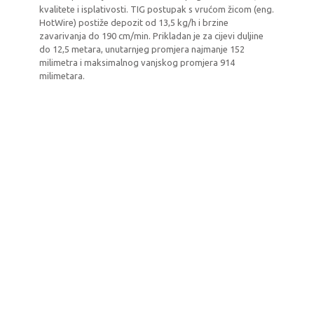
kvalitete i isplativosti. TIG postupak s vrućom žicom (eng.
HotWire) postiže depozit od 13,5 kg/h i brzine
zavarivanja do 190 cm/min. Prikladan je za cijevi duljine
do 12,5 metara, unutarnjeg promjera najmanje 152
milimetra i maksimalnog vanjskog promjera 914
milimetara.