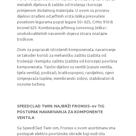
metalnih dijelova ili zaštite od trošenja i korozije
primjenom dodatnog materijala. U ovom su procesu
dijelovi izrađeni od jeftinih vrsta čelika presvučeni
posebnim legurama poput legure 50 i 625, CrMo 910 ili
Inconel 625. Kombinacija jeftinog osnovnog čelika i
visokokvalitetnih navarenih slojeva stvara značajne
troškove.
Osim za popravak istrošenih komponenata, navarivanje
se također koristi za mehaničku zaštitu (zaštita od
trošenja) i kemijsku zaštitu (zaštita od korozije) površina
komponenata. Tipični dijelovi su ventili (zasuni ventila,
tijela ventila), podizači, kratkospojnici, razdjelnici, cijevi
izmjenjivača topline, membranski zidovi, stabilizatori ili
osovine turbina.
SPEEDCLAD TWIN: NAJBRŽI FRONIUS-ov TIG
POSTUPAK NAVARIVANJA ZA KOMPONENTE
VENTILA
Sa SpeedClad Twin-om, Fronius u svom asortimanu ima
postupak elektro površinske obrade koji nudi istu