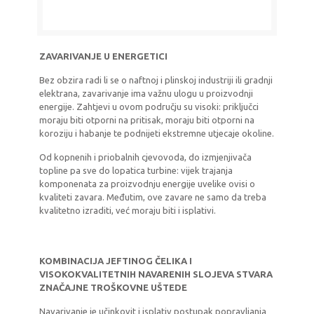
ZAVARIVANJE U ENERGETICI
Bez obzira radi li se o naftnoj i plinskoj industriji ili gradnji
elektrana, zavarivanje ima važnu ulogu u proizvodnji
energije. Zahtjevi u ovom području su visoki: priključci
moraju biti otporni na pritisak, moraju biti otporni na
koroziju i habanje te podnijeti ekstremne utjecaje okoline.
Od kopnenih i priobalnih cjevovoda, do izmjenjivača
topline pa sve do lopatica turbine: vijek trajanja
komponenata za proizvodnju energije uvelike ovisi o
kvaliteti zavara. Međutim, ove zavare ne samo da treba
kvalitetno izraditi, već moraju biti i isplativi.
KOMBINACIJA JEFTINOG ČELIKA I
VISOKOKVALITETNIH NAVARENIH SLOJEVA STVARA
ZNAČAJNE TROŠKOVNE UŠTEDE
Navarivanje je učinkovit i isplativ postupak popravljanja