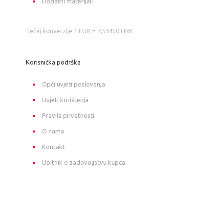
Dodatni materijali
Tečaj konverzije 1 EUR = 7,53450 HRK
Korisnička podrška
Opći uvjeti poslovanja
Uvjeti korištenja
Pravila privatnosti
O nama
Kontakt
Upitnik o zadovoljstvu kupca