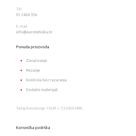
Tel
01 2404 356
E-mail
info@eurotehnika.hr
Ponuda proizvoda
Zavarivanje
Rezanje
Kontrola bez razaranja
Dodatni materijali
Tečaj konverzije 1 EUR = 7,53450 HRK
Korisnička podrška