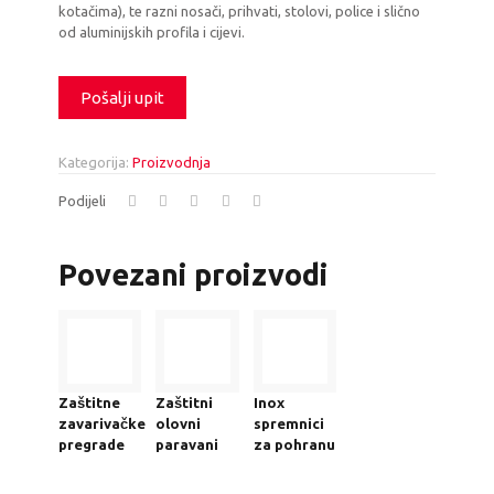
kotačima), te razni nosači, prihvati, stolovi, police i slično
od aluminijskih profila i cijevi.
Pošalji upit
Kategorija:
Proizvodnja
Podijeli
Povezani proizvodi
Zaštitne
Zaštitni
Inox
zavarivačke
olovni
spremnici
pregrade
paravani
za pohranu