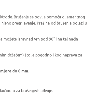
lektrode. Brušenje se odvija pomoću dijamantnog
 njeno pregrijavanje. Prašina od brušenja odlazi u
a možete izravnati vrh pod 90° i na taj način
nim držačem) što je pogodno i kod naprava za
omjera do 8 mm.
ekućinom za brušenje/hlađenje.