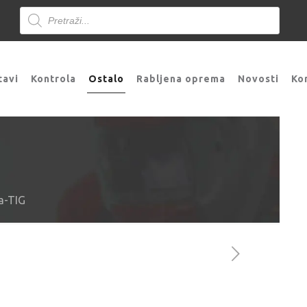
Products
search
tavi
Kontrola
Ostalo
Rabljena oprema
Novosti
Ko
a-TIG