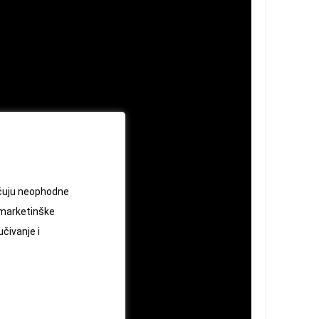
jučuju neophodne
 marketinške
učivanje i