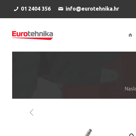
01 2404 356
info@eurotehnika.hr
Nasl