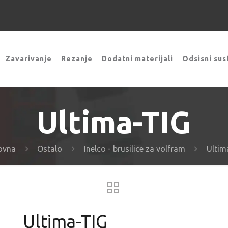
Zavarivanje
Rezanje
Dodatni materijali
Odsisni sus
Ultima-TIG
ovna
Ostalo
Inelco - brusilice za volfram
Ultim
Ultima-TIG