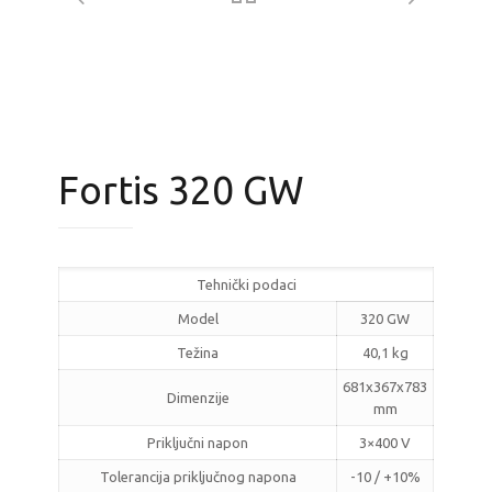
Fortis 320 GW
Tehnički podaci
Model
320 GW
Težina
40,1 kg
681x367x783
Dimenzije
mm
Priključni napon
3×400 V
Tolerancija priključnog napona
-10 / +10%