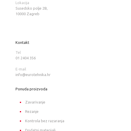
Lokacija
Susedsko polje 2B,
10000 Zagreb
Kontakt
Tel
01 2404 356
E-mail
info@eurotehnika.hr
Ponuda proizvoda
Zavarivanje
Rezanje
Kontrola bez razaranja
Dodatni materijali