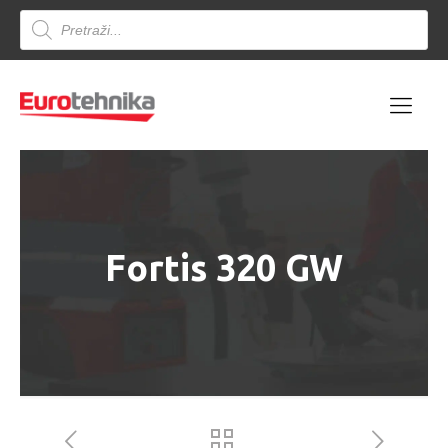
Products
search
Fortis 320 GW