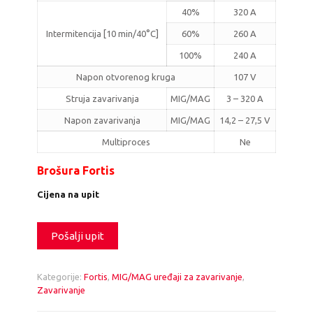
40%
320 A
Intermitencija [10 min/40°C]
60%
260 A
100%
240 A
Napon otvorenog kruga
107 V
Struja zavarivanja
MIG/MAG
3 – 320 A
Napon zavarivanja
MIG/MAG
14,2 – 27,5 V
Multiproces
Ne
Brošura Fortis
Cijena na upit
Pošalji upit
Kategorije:
Fortis
,
MIG/MAG uređaji za zavarivanje
,
Zavarivanje