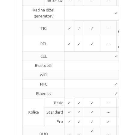
do 320 A
−
−
−
−
✓
Rad na dizel
✓ (uz XT)
generatoru
✓
TIG
✓
✓
✓
−
(opcija)
✓
REL
✓
✓
✓
−
(opcija)
CEL
✓ (uz XT)
Bluetooth
✓
WiFi
✓
NFC
✓ (opcija)
Ethernet
✓ (opcija)
Basic
✓
✓
✓
−
✓
Kolica
Standard
✓
✓
✓
−
✓
Pro
✓
✓
✓
✓
✓
✓
✓
DUO
−
−
−