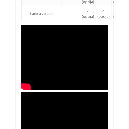
(opcija)
(opcija)
✓
✓
✓
Ladica za alat
−
−
(opcija)
(opcija)
(opcija)