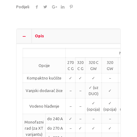
Podijeli
Opis
Model
270
320
320 C
320
400 C
Opcije
C G
C G
GW
GW
GW
Kompaktno kućište
✓
✓
✓
−
✓
✓ (uz
✓ (uz
Vanjski dodavač žice
−
−
✓
DUO)
DUO)
✓
✓
✓
Vodeno hlađenje
−
−
(opcija)
(opcija)
(opcija)
do 240 A
✓
−
−
−
−
Monofazni
rad (za XT
do 270 A
−
✓
✓
✓
−
varijantu)