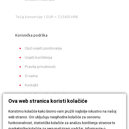
Tečaj konverzije 1 EUR = 7,53450 HRK
Korisnička podrška
Opći uvjeti poslovanja
Uvjeti korištenja
Pravila privatnosti
O nama
Kontakt
Upitnik o zadovoljstvu kupca
Ova web stranica koristi kolačiće
Koristimo kolačiće kako bismo vam pružili najbolje iskustvo na našoj
web stranici. Oni uključuju neophodne kolačiće za osnovnu
funkcionalnost, statističke kolačiće za analizu korištenja stranice te
marketinške kolačiće za personalizirani sadržaj. Informacije o