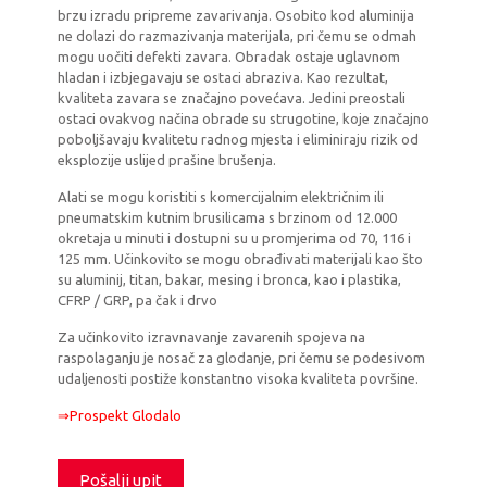
brzu izradu pripreme zavarivanja. Osobito kod aluminija
ne dolazi do razmazivanja materijala, pri čemu se odmah
mogu uočiti defekti zavara. Obradak ostaje uglavnom
hladan i izbjegavaju se ostaci abraziva. Kao rezultat,
kvaliteta zavara se značajno povećava. Jedini preostali
ostaci ovakvog načina obrade su strugotine, koje značajno
poboljšavaju kvalitetu radnog mjesta i eliminiraju rizik od
eksplozije uslijed prašine brušenja.
Alati se mogu koristiti s komercijalnim električnim ili
pneumatskim kutnim brusilicama s brzinom od 12.000
okretaja u minuti i dostupni su u promjerima od 70, 116 i
125 mm. Učinkovito se mogu obrađivati materijali kao što
su aluminij, titan, bakar, mesing i bronca, kao i plastika,
CFRP / GRP, pa čak i drvo
Za učinkovito izravnavanje zavarenih spojeva na
raspolaganju je nosač za glodanje, pri čemu se podesivom
udaljenosti postiže konstantno visoka kvaliteta površine.
⇒Prospekt Glodalo
Pošalji upit