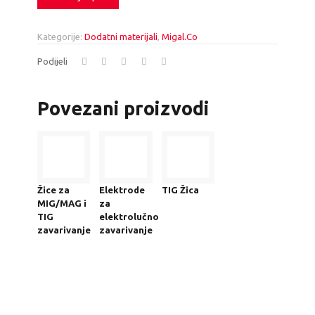
Kategorije:
Dodatni materijali
,
Migal.Co
Podijeli
Povezani proizvodi
Žice za
Elektrode
TIG Žica
MIG/MAG i
za
TIG
elektrolučno
zavarivanje
zavarivanje