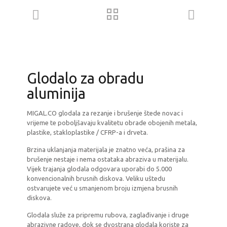
Glodalo za obradu
aluminija
MIGAL.CO glodala za rezanje i brušenje štede novac i
vrijeme te poboljšavaju kvalitetu obrade obojenih metala,
plastike, stakloplastike / CFRP-a i drveta.
Brzina uklanjanja materijala je znatno veća, prašina za
brušenje nestaje i nema ostataka abraziva u materijalu.
Vijek trajanja glodala odgovara uporabi do 5.000
konvencionalnih brusnih diskova. Veliku uštedu
ostvarujete već u smanjenom broju izmjena brusnih
diskova.
Glodala služe za pripremu rubova, zaglađivanje i druge
abrazivne radove, dok se dvostrana glodala koriste za