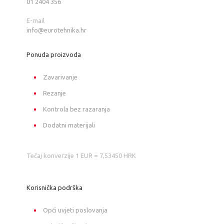
01 2404 356
E-mail
info@eurotehnika.hr
Ponuda proizvoda
Zavarivanje
Rezanje
Kontrola bez razaranja
Dodatni materijali
Tečaj konverzije 1 EUR = 7,53450 HRK
Korisnička podrška
Opći uvjeti poslovanja