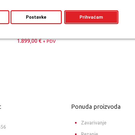
Postavke
Prihvaćam
Artis 210 8m paket
1.899,00
€
+ PDV
t
Ponuda proizvoda
Zavarivanje
356
Rezanje