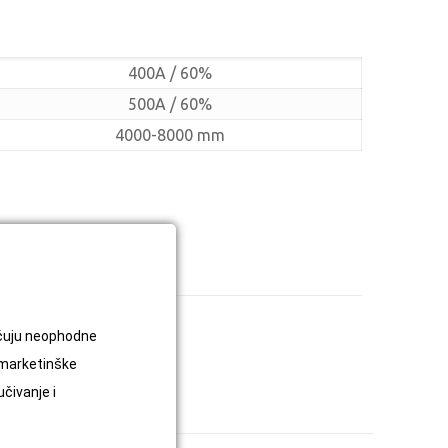
400A / 60%
500A / 60%
4000-8000 mm
ređaji za zavarivanje
jučuju neophodne
 marketinške
učivanje i