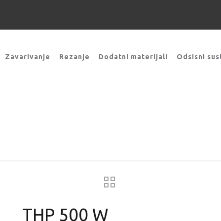
Zavarivanje
Rezanje
Dodatni materijali
Odsisni sus
THP 500 W
ređaji za zavarivanje
Gorionici MultiLock
Vodeno hl
THP 500 W