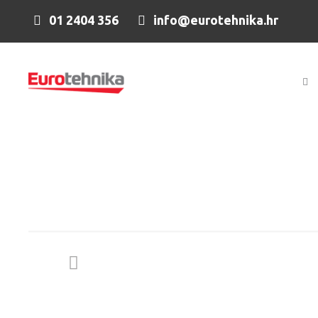
01 2404 356
info@eurotehnika.hr
Naslovna
Zavarivanje
TIG u