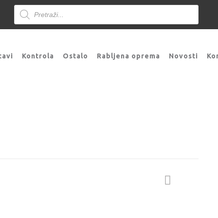
Products
search
tavi
Kontrola
Ostalo
Rabljena oprema
Novosti
Ko
ađenje
Gorionici
THP 500 W