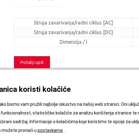
Struja zavarivanja/radni ciklus [AC]
Struja zavarivanja/radni ciklus [DC]
Dimenzija / l
Pošalji upit
Kategorije:
Fronius
,
Gorionici
,
Gorionici MultiLock
,
TIG u
nica koristi kolačiće
Podijeli
ako bismo vam pružili najbolje iskustvo na našoj web stranici. Oni ukl
funkcionalnost, statističke kolačiće za analizu korištenja stranice te
zirani sadržaj. Informacije o kolačićima koje koristimo te opcije za uklj
ća možete pronaći u
postavkama
.