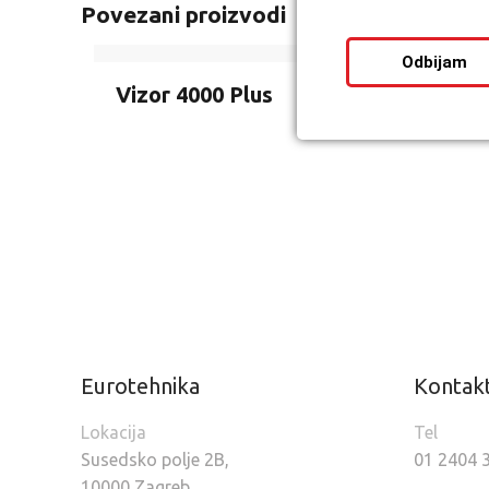
Povezani proizvodi
Odbijam
Vizor 4000 Plus
Eurotehnika
Kontak
Lokacija
Tel
Susedsko polje 2B,
01 2404 
10000 Zagreb