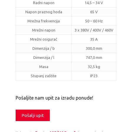
Radni napon
14,5 – 34 V
Napon praznog hoda
65 V
Mrežna frekvencija
50 – 60 Hz
Mrežni napon
3 x 380V / 400V / 460V
Mrežni osigurač
35 A
Dimenzija / b
300,0 mm
Dimenzija / l
747,0 mm
Masa
32,5 kg
Stupanj zaštite
IP23
Pošaljite nam upit za izradu ponude!
Pošalji upit