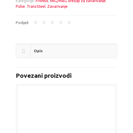
Kategorije:
Fronius
,
MIG/MAG uređaji za zavarivanje
,
Pulse
,
TransSteel
,
Zavarivanje
Podijeli
Opis
Povezani proizvodi